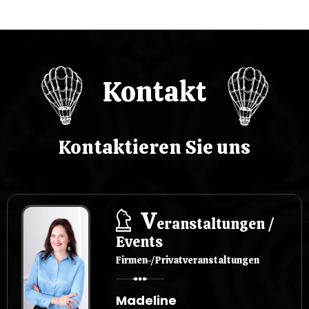
p
i
Kontakt
s
u
Kontaktieren Sie uns
V
eranstaltungen /
Events
Firmen-/Privatveranstaltungen
Madeline