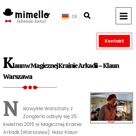
Skip
to
DE
content
Kontakt
K
laun w Magicznej Krainie Arkadii – Klaun
Warszawa
N
iezwykłe Warsztaty z
Żonglerki odbyły się 25
kwietnia 2015 w Magicznej Krainie
Arkadii (Warszawa). Nasz Klaun