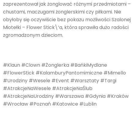
zaprezentował jak żonglować różnymi przedmiotami –
chustami, maczugami żonglerskimi czy piłkami. Nie
obyłoby się oczywiście bez pokazu możliwości Szalonej
Miotełki – Flower Stick\’a, która sprawiła dużo radości
zgromadzonym dzieciom.
#Klaun #Clown #Żonglerka #BańkiMydlane
#FlowerStick #KalamburyPantomimiczne #Mimello
#Urodziny #Wesele #Event #Warsztaty #Targi
#AtrakcjeNaWesele #AtrakcjeNaŚlub
#AtrakcjeNaUrodziny #Warszawa #Gdynia #Kraków
#Wrocław #Poznań #Katowice #Lublin