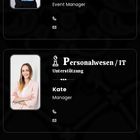
Event Manager
P
ersonalwesen / IT
Unterstützung
Kate
Manager