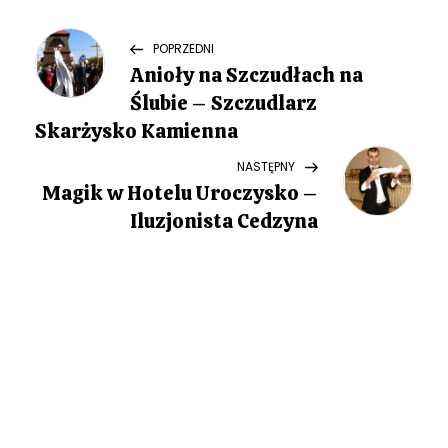
N
Previous
POPRZEDNI
Post
Anioły na Szczudłach na
a
Ślubie – Szczudlarz
w
Skarżysko Kamienna
Next
NASTĘPNY
i
Post
Magik w Hotelu Uroczysko –
g
Iluzjonista Cedzyna
a
c
j
a
w