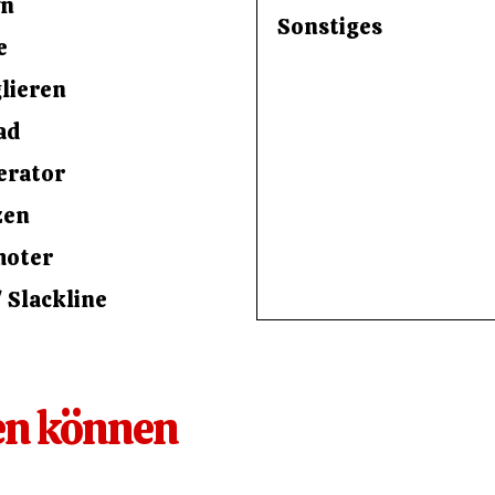
wn
e
lieren
ad
erator
zen
moter
/ Slackline
ten können