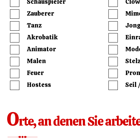
Schauspieler
Clo
Zauberer
Mim
Tanz
Jong
Akrobatik
Einr
Animator
Mod
Malen
Stel
Feuer
Pro
Hostess
Seil 
O
rte, an denen Sie arbei