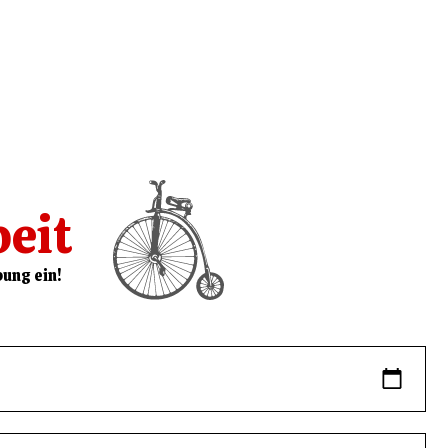
beit
ung ein!