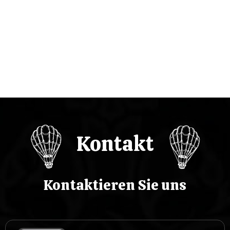
c
j
a
w
p
i
Kontakt
s
u
Kontaktieren Sie uns