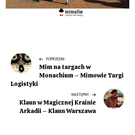
N
Previous
POPRZEDNI
Post
Mim na targach w
a
Monachium – Mimowie Targi
w
Logistyki
Next
NASTĘPNY
i
Post
Klaun w Magicznej Krainie
g
Arkadii – Klaun Warszawa
a