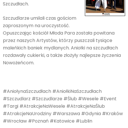
Szczudłach.
Szczudlarze umilali czas gościom
zaproszonym na uroczystość.
Opuszczając kościół Młoda Para została powitana
przez naszych Artystów, którzy puszczali tysiące
maleńkich baniek mydlanych. Aniołki na szczudłach
rozdawały cukierki, a także złożyły najlepsze życzenia
Nowożeńcom.
#AniołynaSzczudłach #AniołkiNaSzczudłach
#Szczudlarz #Szczudlarze #Ślub #Wesele #Event
#Targi #AtrakcjeNaWesele #AtrakcjeNaŚlub
#AtrakcjeNaUrodziny #Warszawa #Gdynia #Kraków
#Wrocław #Poznań #Katowice #Lublin