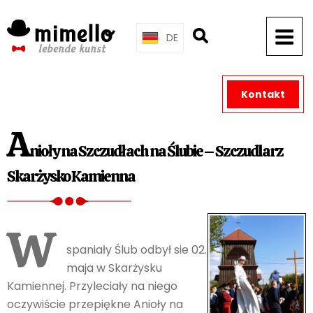
Skip
to
DE
content
Kontakt
A
nioły na Szczudłach na Ślubie – Szczudlarz
Skarżysko Kamienna
W
spaniały Ślub odbył sie 02.
maja w Skarżysku
Kamiennej. Przyleciały na niego
oczywiście przepiękne Anioły na