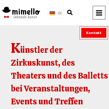
Skip
to
DE
content
Kontakt
K
ünstler der
Zirkuskunst, des
Theaters und des Balletts
bei Veranstaltungen,
Events und Treffen