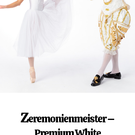
Z
eremonienmeister –
Premium White