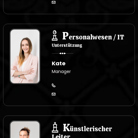
P
ersonalwesen / IT
Unterstützung
Kate
Manager
K
ünstlerischer
Leiter