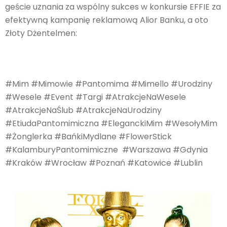
geście uznania za wspólny sukces w konkursie EFFIE za
efektywną kampanię reklamową Alior Banku, a oto
Złoty Dżentelmen:
#Mim #Mimowie #Pantomima #Mimello #Urodziny
#Wesele #Event #Targi #AtrakcjeNaWesele
#AtrakcjeNaŚlub #AtrakcjeNaUrodziny
#EtiudaPantomimiczna #EleganckiMim #WesołyMim
#Żonglerka #BańkiMydlane #FlowerStick
#KalamburyPantomimiczne #Warszawa #Gdynia
#Kraków #Wrocław #Poznań #Katowice #Lublin