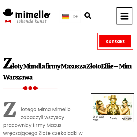
Skip
to
DE
content
Kontakt
Z
łoty Mim dla firmy Maxus za Złoto Effie – Mim
Warszawa
Z
łotego Mima Mimello
zobaczyli wszyscy
pracownicy firmy Maxus
wręczającego Złote czekoladki w