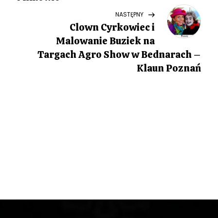
i
Next
NASTĘPNY
Post
g
Clown Cyrkowiec i
Malowanie Buziek na
a
Targach Agro Show w Bednarach –
c
Klaun Poznań
j
a
w
p
i
s