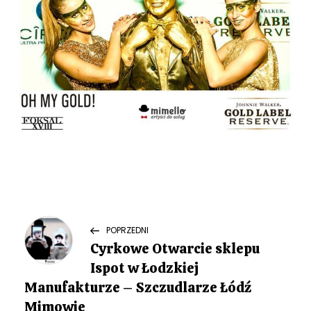
N
Previous
POPRZEDNI
Post
Cyrkowe Otwarcie sklepu
a
Ispot w Łodzkiej
w
Manufakturze – Szczudlarze Łódź
Mimowie