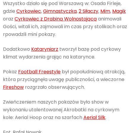
Wszystko działo się pod Warszawą w: Osada Firleje,
gdzie
Cyrkowiec
,
Gimnastyczka
,
2 Siłaczy
,
Mim
,
Magik
oraz
Cyrkowiec z Drabiną Wolnostojącą
animowali
Gości, witali ich, zajmowali im czas przy stolikach oraz
rpowadzili mini pokazy.
Dodatkowo
Kataryniarz
tworzył bazę pod cyrkowy
klimat wydarzenia grając na katarynce.
Pokaz
Football Freestyle
był popołudniową atrakcją,
która przyciągnęła uwagę publiczności, a wieczorne
Fireshow
rozgrzało obserwujących.
Zwieńczeniem naszych pokazów było show w
wykonaniu utalentowanej Akrobatki na cyrkowym
kole: Aerial Hoop oraz na szarfach
Aerial Silk
.
Fot. Rafał Nowak