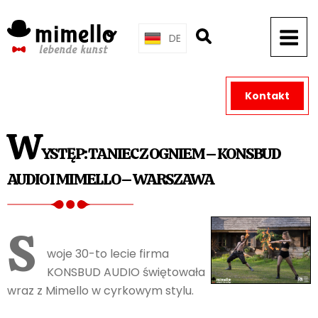
Skip
to
DE
content
Kontakt
W
YSTĘP: TANIEC Z OGNIEM – KONSBUD
AUDIO I MIMELLO – WARSZAWA
S
woje 30-to lecie firma
KONSBUD AUDIO świętowała
wraz z Mimello w cyrkowym stylu.