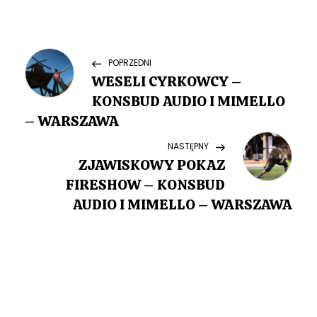
N
Previous
POPRZEDNI
Post
WESELI CYRKOWCY –
a
KONSBUD AUDIO I MIMELLO
w
– WARSZAWA
Next
NASTĘPNY
i
Post
ZJAWISKOWY POKAZ
g
FIRESHOW – KONSBUD
AUDIO I MIMELLO – WARSZAWA
a
c
j
a