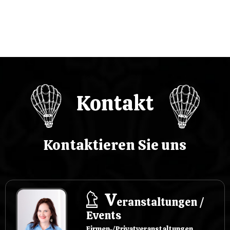
w
p
i
s
Kontakt
u
Kontaktieren Sie uns
V
eranstaltungen /
Events
Firmen-/Privatveranstaltungen