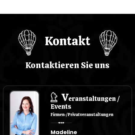
w
p
i
Kontakt
s
u
Kontaktieren Sie uns
V
eranstaltungen /
Events
Firmen-/Privatveranstaltungen
Madeline