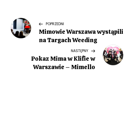
N
Previous
POPRZEDNI
Post
Mimowie Warszawa wystąpili
a
na Targach Weeding
w
Next
NASTĘPNY
Post
Pokaz Mima w Klifie w
i
Warszawie – Mimello
g
a
c
j
a