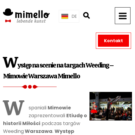
Skip
to
DE
content
Kontakt
W
ystęp na scenie na targach Weeding –
Mimowie Warszawa Mimello
W
spaniali
Mimowie
zaprezentowali
Etiudę o
historii Miłości
podczas targów
Weeding
Warszawa
.
Występ