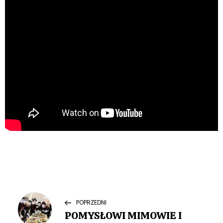
N
Previous
POPRZEDNI
Post
POMYSŁOWI MIMOWIE I