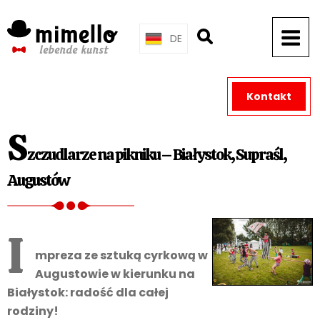
Skip
to
DE
content
Kontakt
S
zczudlarze na pikniku – Białystok, Supraśl,
Augustów
I
mpreza ze sztuką cyrkową w
Augustowie w kierunku na
Białystok: radość dla całej
rodziny!