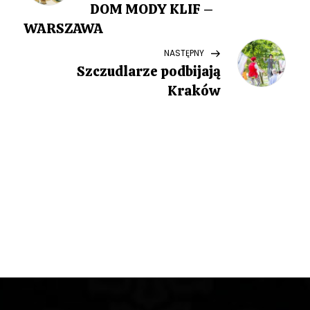
a
DOM MODY KLIF –
w
WARSZAWA
Next
NASTĘPNY
i
Post
Szczudlarze podbijają
g
Kraków
a
c
j
a
w
p
i