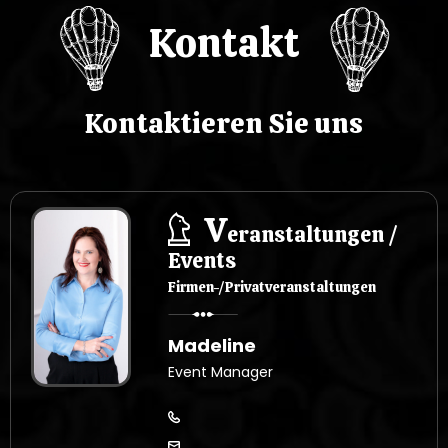
Kontakt
s
u
Kontaktieren Sie uns
V
eranstaltungen /
Events
Firmen-/Privatveranstaltungen
Madeline
Event Manager