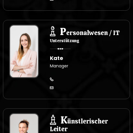
P
ersonalwesen / IT
Unterstützung
Kate
Manager
K
ünstlerischer
Leiter