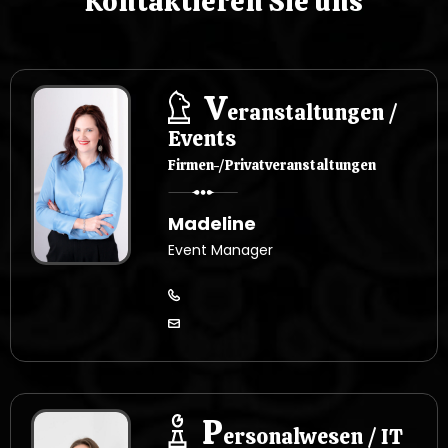
s
Kontaktieren Sie uns
u
V
eranstaltungen /
Events
Firmen-/Privatveranstaltungen
Madeline
Event Manager
P
ersonalwesen / IT