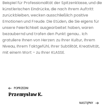
Beispiel für Professionalität der Spitzenklasse, und die
künstlerischen Eindrücke, die nach Ihrem Auftritt
zurückbleiben, wecken ausschließlich positive
Emotionen und Freude. Die Etüden, die Sie eigens für
unsere Feierlichkeit ausgearbeitet haben, waren
bezaubernd und trafen den Punkt genau… Ich
gratuliere Ihnen von Herzen: zu Ihrer Kultur, Ihrem
Niveau, Ihrem Taktgefühl, Ihrer Subtilität, Kreativität,
mit einem Wort – zu Ihrer KLASSE.
N
Previous
POPRZEDNI
Post
Przemysław K.
a
Next
NASTĘPNY