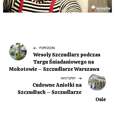
N
Previous
POPRZEDNI
Post
Wesoly Szczudlarz podczas
a
Targu Śniadaniowego na
w
Mokotowie – Szczudlarze Warszawa
Next
NASTĘPNY
i
Post
Cudowne Aniołki na
g
Szczudłach – Szczudlarze
Osie
a