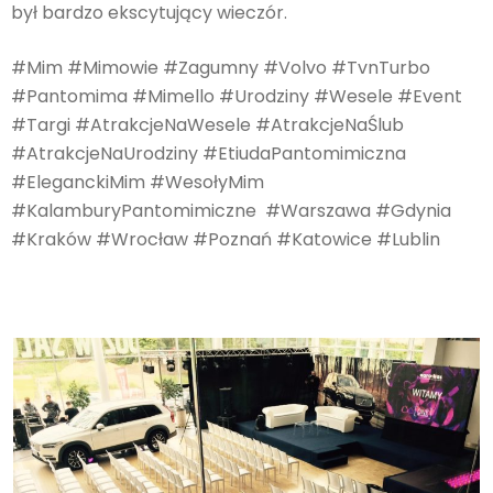
był bardzo ekscytujący wieczór.
#Mim #Mimowie #Zagumny #Volvo #TvnTurbo
#Pantomima #Mimello #Urodziny #Wesele #Event
#Targi #AtrakcjeNaWesele #AtrakcjeNaŚlub
#AtrakcjeNaUrodziny #EtiudaPantomimiczna
#EleganckiMim #WesołyMim
#KalamburyPantomimiczne #Warszawa #Gdynia
#Kraków #Wrocław #Poznań #Katowice #Lublin