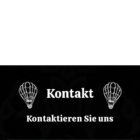
c
j
a
w
p
i
s
Kontakt
u
Kontaktieren Sie uns