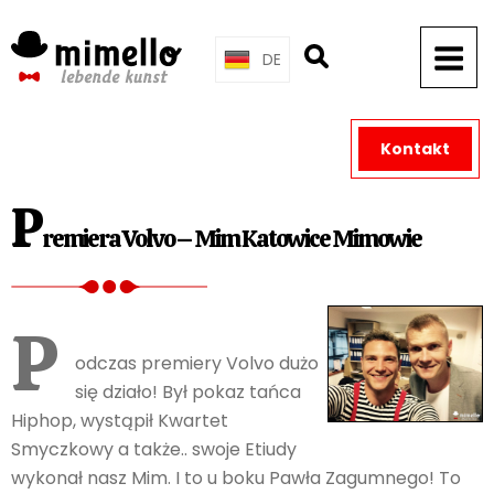
Skip
to
DE
content
Kontakt
P
remiera Volvo – Mim Katowice Mimowie
P
odczas premiery Volvo dużo
się działo! Był pokaz tańca
Hiphop, wystąpił Kwartet
Smyczkowy a także.. swoje Etiudy
wykonał nasz Mim. I to u boku Pawła Zagumnego! To