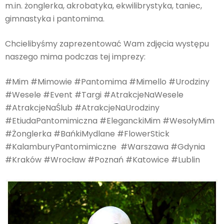
m.in. żonglerka, akrobatyka, ekwilibrystyka, taniec,
gimnastyka i pantomima.
Chcielibyśmy zaprezentować Wam zdjęcia występu
naszego mima podczas tej imprezy:
#Mim #Mimowie #Pantomima #Mimello #Urodziny
#Wesele #Event #Targi #AtrakcjeNaWesele
#AtrakcjeNaŚlub #AtrakcjeNaUrodziny
#EtiudaPantomimiczna #EleganckiMim #WesołyMim
#Żonglerka #BańkiMydlane #FlowerStick
#KalamburyPantomimiczne #Warszawa #Gdynia
#Kraków #Wrocław #Poznań #Katowice #Lublin