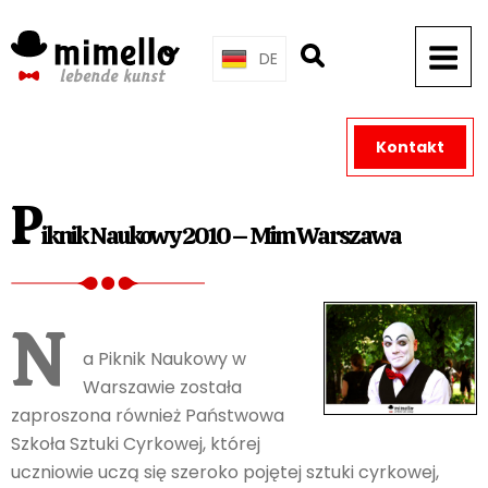
Skip
to
DE
content
Kontakt
P
iknik Naukowy 2010 – Mim Warszawa
N
a Piknik Naukowy w
Warszawie została
zaproszona również Państwowa
Szkoła Sztuki Cyrkowej, której
uczniowie uczą się szeroko pojętej sztuki cyrkowej,