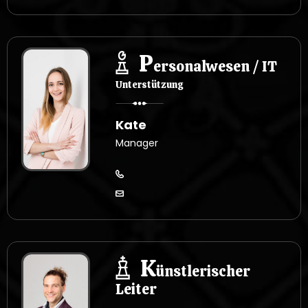
P
ersonalwesen / IT
Unterstützung
Kate
Manager
K
ünstlerischer
Leiter