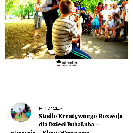
N
Previous
POPRZEDNI
Post
Studio Kreatywnego Rozwoju
a
dla Dzieci BubaLuba –
otwarcie – Klaun Warszawa