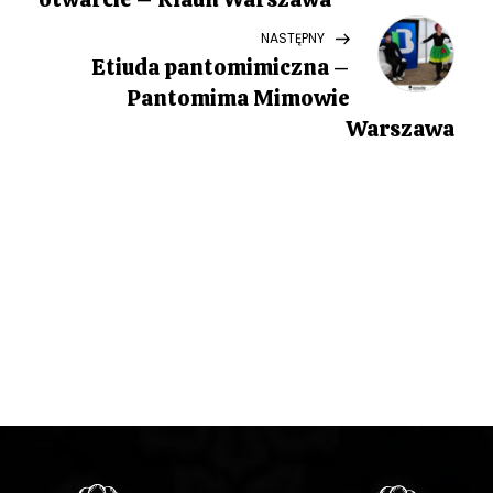
w
Next
NASTĘPNY
i
Post
Etiuda pantomimiczna –
g
Pantomima Mimowie
Warszawa
a
c
j
a
w
p
i
s