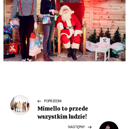
N
Previous
POPRZEDNI
Post
Mimello to przede
a
wszystkim ludzie!
w
Next
NASTĘPNY