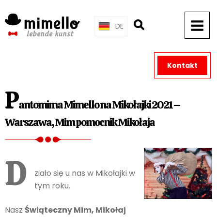
Skip
to
DE
content
Kontakt
P
antomima Mimello na Mikołajki 2021 –
Warszawa, Mim pomocnik Mikołaja
D
ziało się u nas w Mikołajki w
tym roku.
Nasz
Świąteczny Mim, Mikołaj