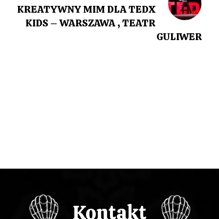
Post
KREATYWNY MIM DLA TEDX
i
KIDS – WARSZAWA , TEATR
g
GULIWER
a
c
j
a
w
p
i
Kontakt
s