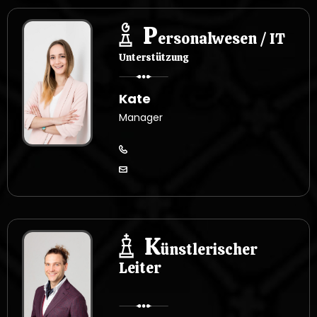
P
ersonalwesen / IT
Unterstützung
Kate
Manager
K
ünstlerischer
Leiter