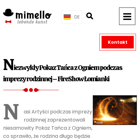
Skip
to
DE
content
Kontakt
N
iezwykły Pokaz Tańca z Ogniem podczas
imprezy rodzinnej – FireShow Łomianki
N
asi Artyści podczas imprezy
rodzinnej zaprezentowali
niesamowity Pokaz Tańca z Ogniem,
co sprawiło, że rodzina długo będzie