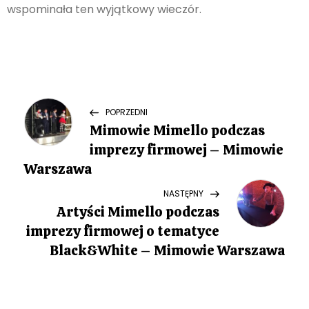
wspominała ten wyjątkowy wieczór.
N
Previous
POPRZEDNI
Post
Mimowie Mimello podczas
a
imprezy firmowej – Mimowie
w
Warszawa
Next
NASTĘPNY
i
Post
Artyści Mimello podczas
g
imprezy firmowej o tematyce
Black&White – Mimowie Warszawa
a
c