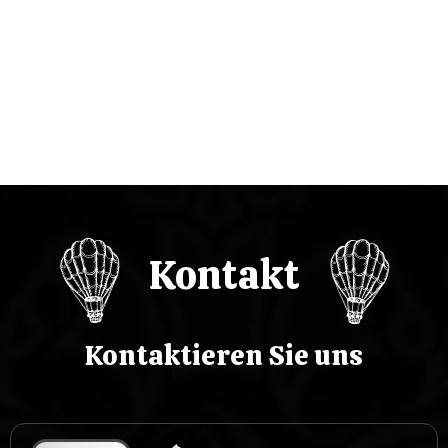
j
a
w
p
i
s
Kontakt
u
Kontaktieren Sie uns