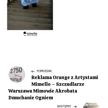
N
Previous
POPRZEDNI
Post
Reklama Orange z Artystami
a
Mimello – Szczudlarze
w
Warszawa Mimowie Akrobata
Dmuchanie Ogniem
i
Next
NASTĘPNY