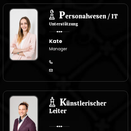
P
ersonalwesen / IT
Unterstützung
Kate
Manager
K
ünstlerischer
Leiter