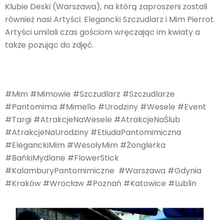
Klubie Deski (Warszawa), na którą zaproszeni zostali
również nasi Artyści: Elegancki Szczudlarz i Mim Pierrot.
Artyści umilali czas gościom wręczając im kwiaty a
także pozując do zdjęć.
#Mim #Mimowie #Szczudlarz #Szczudlarze
#Pantomima #Mimello #Urodziny #Wesele #Event
#Targi #AtrakcjeNaWesele #AtrakcjeNaŚlub
#AtrakcjeNaUrodziny #EtiudaPantomimiczna
#EleganckiMim #WesołyMim #Żonglerka
#BańkiMydlane #FlowerStick
#KalamburyPantomimiczne #Warszawa #Gdynia
#Kraków #Wrocław #Poznań #Katowice #Lublin