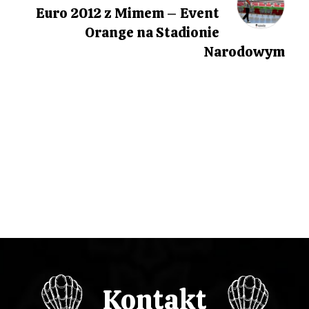
Post
g
Euro 2012 z Mimem – Event
Orange na Stadionie
a
Narodowym
c
j
a
w
p
i
s
u
Kontakt