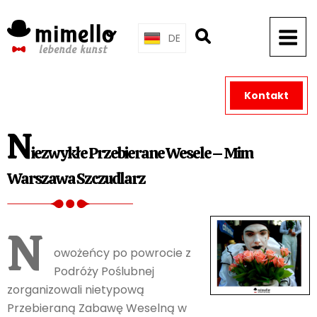
Skip
to
DE
content
Kontakt
N
iezwykłe Przebierane Wesele – Mim
Warszawa Szczudlarz
N
owożeńcy po powrocie z
Podróży Poślubnej
zorganizowali nietypową
Przebieraną Zabawę Weselną w