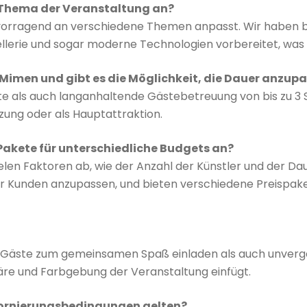
e Thema der Veranstaltung an?
ervorragend an verschiedene Themen anpasst. Wir haben be
erie und sogar moderne Technologien vorbereitet, was unse
Mimen und gibt es die Möglichkeit, die Dauer anzup
te als auch langanhaltende Gästebetreuung von bis zu 3 S
nzung oder als Hauptattraktion.
r Pakete für unterschiedliche Budgets an?
vielen Faktoren ab, wie der Anzahl der Künstler und der D
er Kunden anzupassen, und bieten verschiedene Preispaket
hl Gäste zum gemeinsamen Spaß einladen als auch unverg
phäre und Farbgebung der Veranstaltung einfügt.
tornierungsbedingungen gelten?