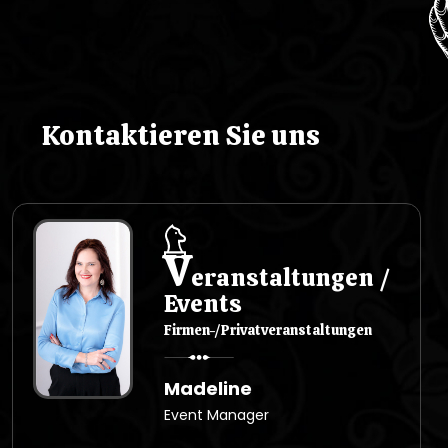
p
i
s
Kontaktieren Sie uns
u
V
eranstaltungen /
Events
Firmen-/Privatveranstaltungen
Madeline
Event Manager