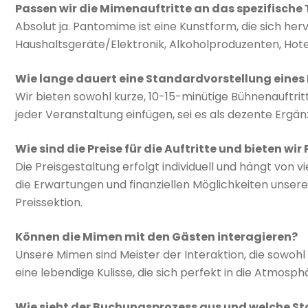
Passen wir die Mimenauftritte an das spezifisch
Absolut ja. Pantomime ist eine Kunstform, die sich h
Haushaltsgeräte/Elektronik, Alkoholproduzenten, Hotell
Wie lange dauert eine Standardvorstellung eines 
Wir bieten sowohl kurze, 10-15-minütige Bühnenauftrit
jeder Veranstaltung einfügen, sei es als dezente Ergä
Wie sind die Preise für die Auftritte und bieten wi
Die Preisgestaltung erfolgt individuell und hängt von 
die Erwartungen und finanziellen Möglichkeiten unser
Preissektion.
Können die Mimen mit den Gästen interagieren?
Unsere Mimen sind Meister der Interaktion, die sowo
eine lebendige Kulisse, die sich perfekt in die Atmos
Wie sieht der Buchungsprozess aus und welche S