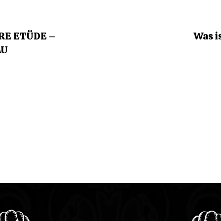
RE ETÜDE –
Was i
AU