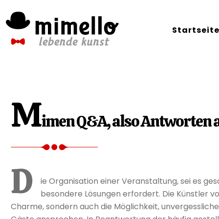
Skip
to
Startseit
content
M
imen Q&A, also Antworten a
D
ie Organisation einer Veranstaltung, sei es ges
besondere Lösungen erfordert. Die Künstler vo
Charme, sondern auch die Möglichkeit, unvergessliche 