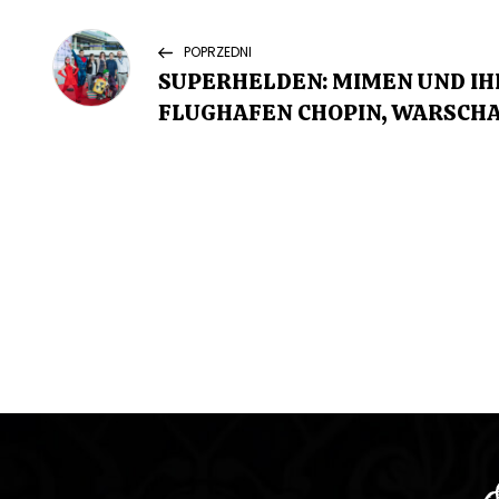
N
Previous
POPRZEDNI
Post
SUPERHELDEN: MIMEN UND IH
a
FLUGHAFEN CHOPIN, WARSCH
w
i
g
a
c
j
a
w