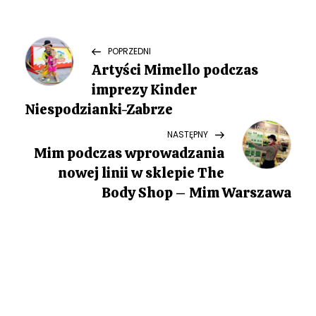
N
Previous
POPRZEDNI
Post
Artyści Mimello podczas
a
imprezy Kinder
w
Niespodzianki-Zabrze
Next
NASTĘPNY
i
Post
Mim podczas wprowadzania
g
nowej linii w sklepie The
Body Shop – Mim Warszawa
a
c
j
a