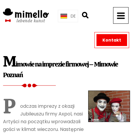
Skip
to
DE
content
Kontakt
M
imowie na imprezie firmowej – Mimowie
Poznań
P
odczas imprezy z okazji
Jubileuszu firmy Axpol, nasi
Artyści na początku wprowadzali
gości w klimat wieczoru. Następnie