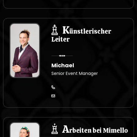
K
ünstlerischer
Leiter
Michael
Senior Event Manager
A
rbeiten bei Mimello