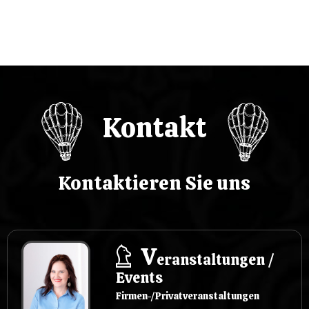
w
p
i
s
Kontakt
u
Kontaktieren Sie uns
V
eranstaltungen /
Events
Firmen-/Privatveranstaltungen