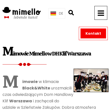
Skip
to
DE
content
Kontakt
M
imowie Mimello w DH Klif Warszawa
M
imowie
w klimacie
Black&White
urozmaicili
czas odwiedzającym Dom Handlowy
Klif
Warszawa
i zachęcali do
udziale w Szleństwie Zakupów. Dobra atmosfera