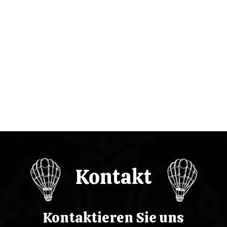
a
c
j
a
w
p
i
Kontakt
s
u
Kontaktieren Sie uns