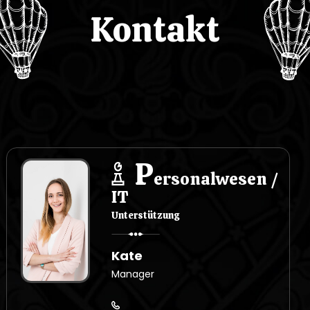
Kontakt
P
ersonalwesen /
IT
Unterstützung
Kate
Manager