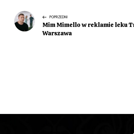
N
Previous
POPRZEDNI
Post
Mim Mimello w reklamie leku T
a
Warszawa
w
i
g
a
c
j
a