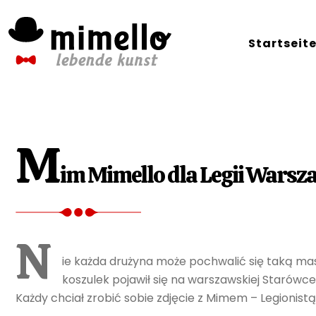
Skip
to
Startseit
content
M
im Mimello dla Legii Wars
N
ie każda drużyna może pochwalić się taką ma
koszulek pojawił się na warszawskiej Starówc
Każdy chciał zrobić sobie zdjęcie z Mimem – Legioni