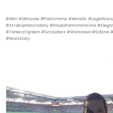
#Mim #Mimowie #Pantomima #Mimello #LegiaWarsz
#AtrakcjeNaUrodziny #EtiudaPantomimiczna #Eleg
#TanieczOgniem #Szczudlarz #Warszawa #Gdynia 
#Warsztaty