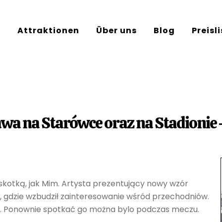
e
Attraktionen
Über uns
Blog
Preisl
zawa na Starówce oraz na Stadion
skotką, jak Mim. Artysta prezentujący nowy wzór
e, gdzie wzbudził zainteresowanie wśród przechodniów.
stą. Ponownie spotkać go można bylo podczas meczu.