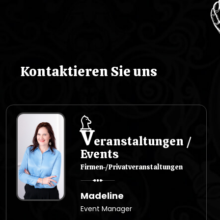
w
p
i
s
Kontaktieren Sie uns
u
V
eranstaltungen /
Events
Firmen-/Privatveranstaltungen
Madeline
Event Manager