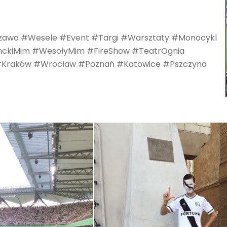
awa #Wesele #Event #Targi #Warsztaty #Monocykl
anckiMim #WesołyMim #FireShow #TeatrOgnia
#Kraków #Wrocław #Poznań #Katowice #Pszczyna