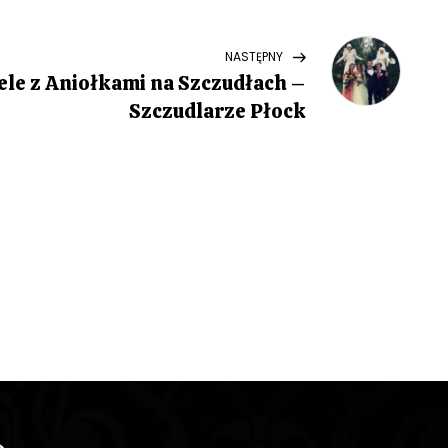
Next
NASTĘPNY
Post
le z Aniołkami na Szczudłach –
Szczudlarze Płock