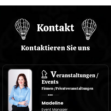
i
s
Kontakt
u
Kontaktieren Sie uns
V
eranstaltungen /
Events
Firmen-/Privatveranstaltungen
Madeline
Event Manager