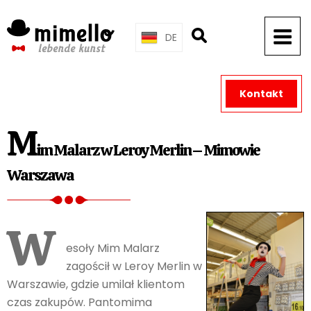
Skip
to
DE
content
Kontakt
M
im Malarz w Leroy Merlin – Mimowie
Warszawa
W
esoły Mim Malarz
zagościł w Leroy Merlin w
Warszawie, gdzie umilał klientom
czas zakupów. Pantomima