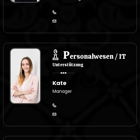
P
ersonalwesen / IT
Unterstützung
Kate
Manager