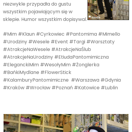
niezwykle przypadła do gustu
wszystkim pojawiającym się w
sklepie. Humor wszystkim dopisywal.
#Mim #Klaun #Cyrkowiec #Pantomima #Mimello
#Urodziny #Wesele #Event #Targi #Warsztaty
#AtrakcjeNaWesele #AtrakcjeNaŚlub
#AtrakcjeNaUrodziny #EtiudaPantomimiczna
#EleganckiMim #WesołyMim #Żonglerka
#BańkiMydlane #FlowerStick
#KalamburyPantomimiczne #Warszawa #Gdynia
#Kraków #Wrocław #Poznań #Katowice #Lublin