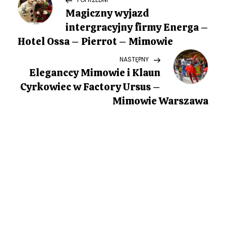
N
Post
Magiczny wyjazd
a
intergracyjny firmy Energa –
w
Hotel Ossa – Pierrot – Mimowie
Next
NASTĘPNY
i
Post
Eleganccy Mimowie i Klaun
g
Cyrkowiec w Factory Ursus –
Mimowie Warszawa
a
c
j
a
w
p