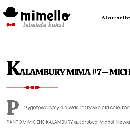
Skip
to
Startseit
content
K
ALAMBURY MIMA #7 – MIC
P
rzygotowaliśmy dla Was rozrywkę dla całej rodzi
PANTOMIMICZNE KALAMBURY autorstwa: Michał Niewia