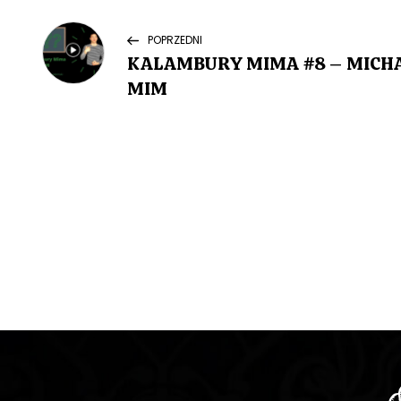
N
Previous
POPRZEDNI
Post
KALAMBURY MIMA #8 – MICH
a
MIM
w
i
g
a
c
j
a
w