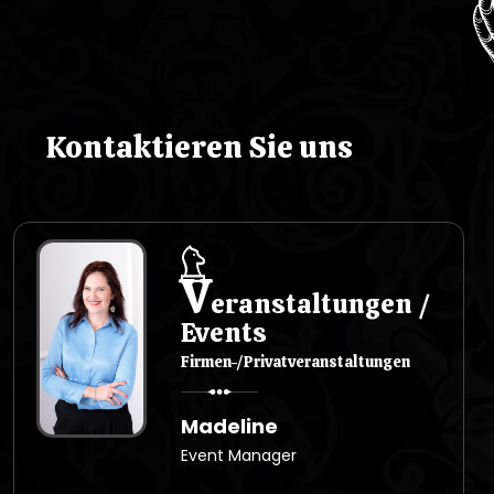
p
i
s
Kontaktieren Sie uns
u
V
eranstaltungen /
Events
Firmen-/Privatveranstaltungen
Madeline
Event Manager