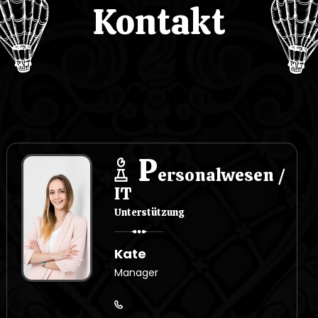
Kontakt
P
ersonalwesen /
IT
Unterstützung
Kate
Manager