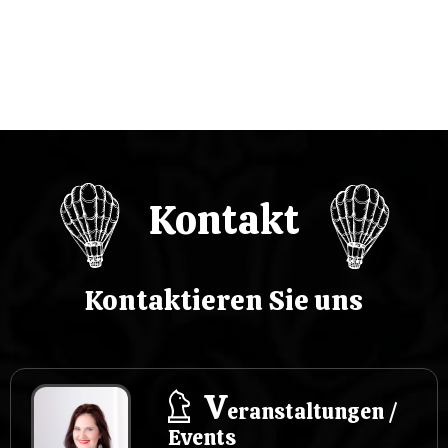
a
w
p
i
s
Kontakt
u
Kontaktieren Sie uns
V
eranstaltungen /
Events