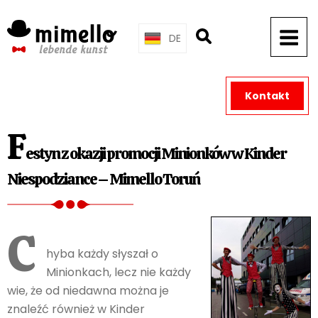
Skip
to
DE
content
Kontakt
F
estyn z okazji promocji Minionków w Kinder
Niespodziance – Mimello Toruń
C
hyba każdy słyszał o
Minionkach, lecz nie każdy
wie, że od niedawna można je
znaleźć również w Kinder