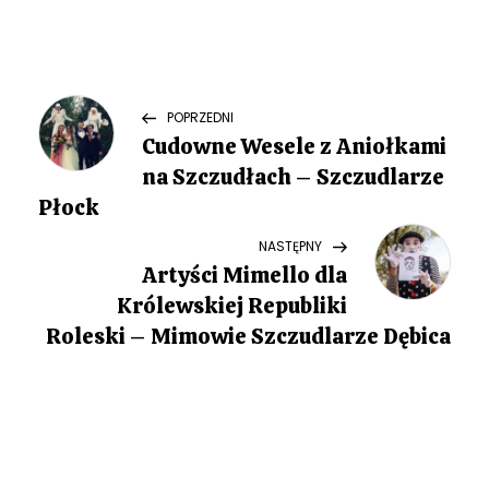
N
Previous
POPRZEDNI
Post
Cudowne Wesele z Aniołkami
a
na Szczudłach – Szczudlarze
w
Płock
Next
NASTĘPNY
i
Post
Artyści Mimello dla
g
Królewskiej Republiki
Roleski – Mimowie Szczudlarze Dębica
a
c
j