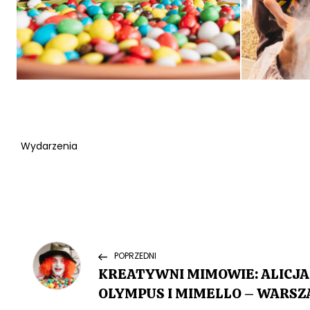
Wydarzenia
N
Previous
POPRZEDNI
Post
KREATYWNI MIMOWIE: ALICJA
a
OLYMPUS I MIMELLO – WARS