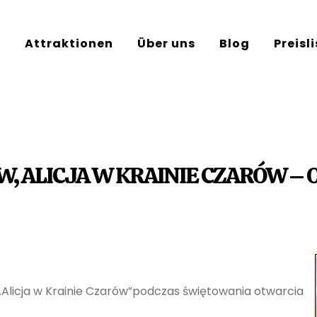
e
Attraktionen
Über uns
Blog
Preisl
, ALICJA W KRAINIE CZARÓW – 
jki „Alicja w Krainie Czarów”podczas świętowania otwarcia