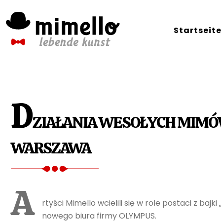
Skip
to
Startseit
content
D
ZIAŁANIA WESOŁYCH MIMÓW
WARSZAWA
A
rtyści Mimello wcielili się w role postaci z ba
nowego biura firmy OLYMPUS.