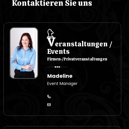
s
Kontaktieren Sie uns
u
V
eranstaltungen /
Events
Firmen-/Privatveranstaltungen
Madeline
Event Manager