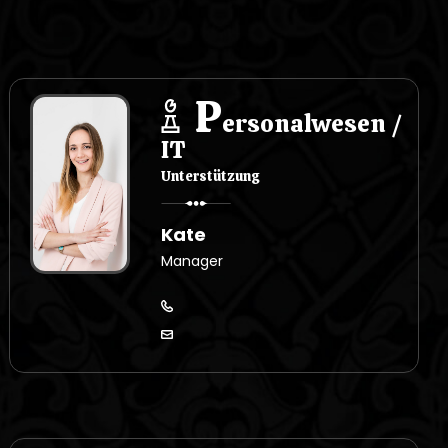
P
ersonalwesen /
IT
Unterstützung
Kate
Manager