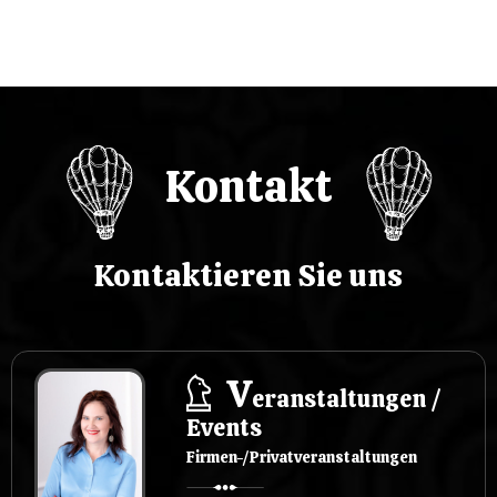
w
p
i
s
Kontakt
u
Kontaktieren Sie uns
V
eranstaltungen /
Events
Firmen-/Privatveranstaltungen