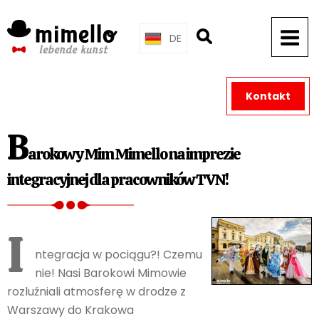
Skip
to
DE
content
Kontakt
B
arokowy Mim Mimello na imprezie
integracyjnej dla pracowników TVN!
I
ntegracja w pociągu?! Czemu
nie! Nasi Barokowi Mimowie
rozluźniali atmosferę w drodze z
Warszawy do Krakowa