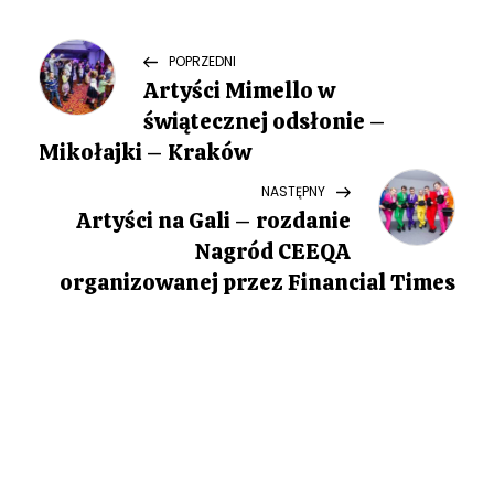
N
Previous
POPRZEDNI
Post
Artyści Mimello w
a
świątecznej odsłonie –
w
Mikołajki – Kraków
Next
NASTĘPNY
i
Post
Artyści na Gali – rozdanie
g
Nagród CEEQA
organizowanej przez Financial Times
a
c
j
a