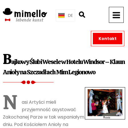
Skip
to
DE
content
Kontakt
B
ajkowy Ślub i Wesele w Hotelu Windsor – Klaun
Anioły na Szczudłach Mim Legionowo
N
asi Artyści mieli
przyjemność asystować
Zakochanej Parze w tak wspaniałym
dniu. Pod Kościołem Anioły na