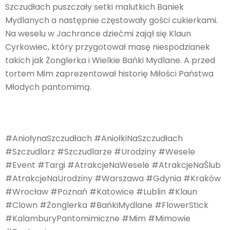
Szczudłach puszczały setki malutkich Baniek
Mydlanych a następnie częstowały gości cukierkami.
Na weselu w Jachrance dziećmi zajął się Klaun
Cyrkowiec, który przygotował masę niespodzianek
takich jak Żonglerka i Wielkie Bańki Mydlane. A przed
tortem Mim zaprezentował historię Miłości Państwa
Młodych pantomimą.
#AniołynaSzczudłach #AniołkiNaSzczudłach
#Szczudlarz #Szczudlarze #Urodziny #Wesele
#Event #Targi #AtrakcjeNaWesele #AtrakcjeNaŚlub
#AtrakcjeNaUrodziny #Warszawa #Gdynia #Kraków
#Wrocław #Poznań #Katowice #Lublin
#Klaun
#Clown #Żonglerka #BańkiMydlane #FlowerStick
#KalamburyPantomimiczne
#Mim #Mimowie