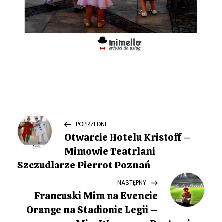
N
Previous
POPRZEDNI
Post
Otwarcie Hotelu Kristoff –
a
Mimowie Teatrlani
w
Szczudlarze Pierrot Poznań
Next
NASTĘPNY
i
Post
Francuski Mim na Evencie
g
Orange na Stadionie Legii –