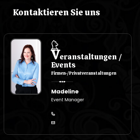
s
Kontaktieren Sie uns
u
V
eranstaltungen /
Events
Firmen-/Privatveranstaltungen
Madeline
Event Manager