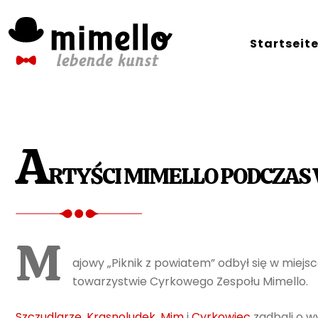
Skip
to
Startseit
content
A
RTYŚCI MIMELLO PODCZAS
M
ajowy „Piknik z powiatem” odbył się w mie
towarzystwie Cyrkowego Zespołu Mimello.
Szczudlarze
,
Krasnoludek
,
Mim
i
Cyrkowiec
zadbali o w