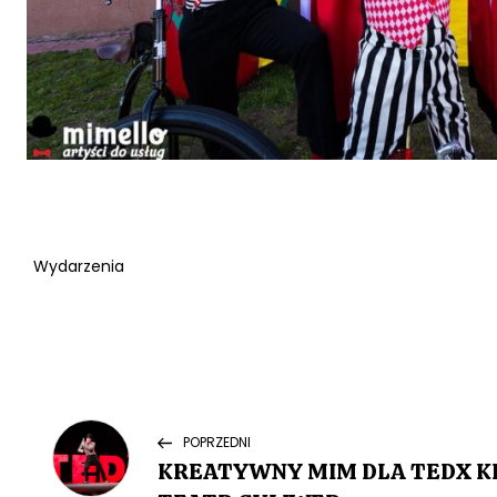
Wydarzenia
N
Previous
POPRZEDNI
Post
KREATYWNY MIM DLA TEDX KI
a