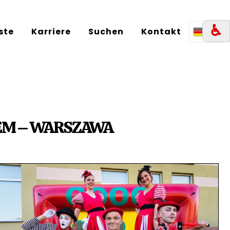
♿︎
iste
Karriere
Suchen
Kontakt
DE
TEM – WARSZAWA