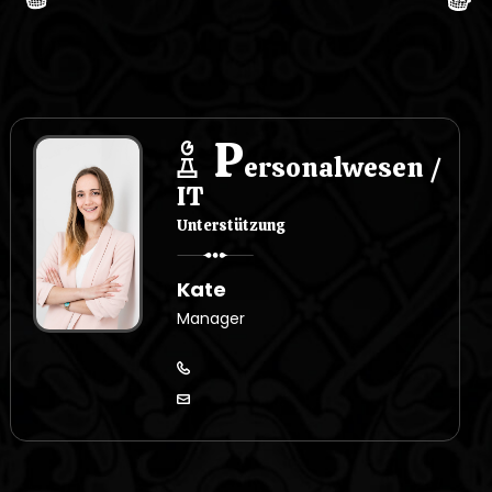
P
ersonalwesen /
IT
Unterstützung
Kate
Manager