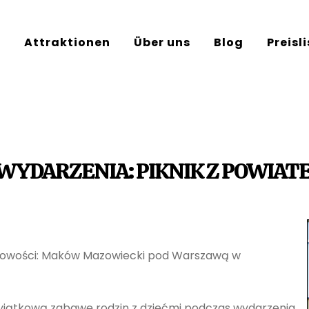
e
Attraktionen
Über uns
Blog
Preisl
 WYDARZENIA: PIKNIK Z POWIA
jscowości: Maków Mazowiecki pod Warszawą w
yjątkową zabawę rodzin z dziećmi podczas wydarzenia.