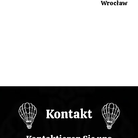
Wrocław
a
c
j
a
w
p
i
s
Kontakt
u