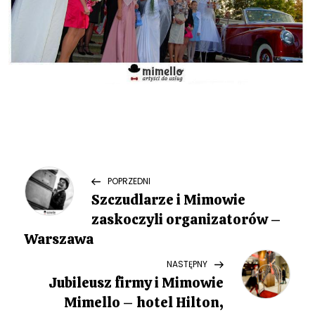
N
Previous
POPRZEDNI
Post
Szczudlarze i Mimowie
a
zaskoczyli organizatorów –
w
Warszawa
Next
NASTĘPNY
i
Post
Jubileusz firmy i Mimowie
g
Mimello – hotel Hilton,