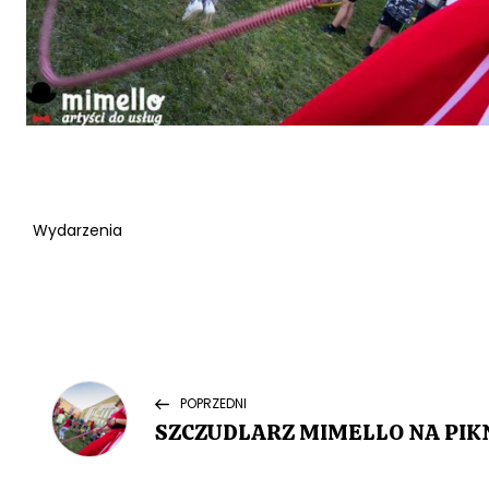
Wydarzenia
N
Previous
POPRZEDNI
Post
SZCZUDLARZ MIMELLO NA PIK
a