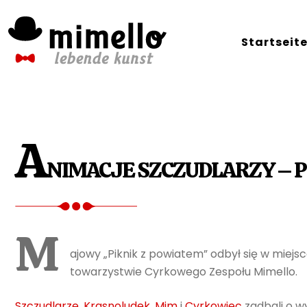
Skip
to
Startseit
content
A
NIMACJE SZCZUDLARZY – P
M
ajowy „Piknik z powiatem” odbył się w mie
towarzystwie Cyrkowego Zespołu Mimello.
Szczudlarze
,
Krasnoludek
,
Mim
i
Cyrkowiec
zadbali o w