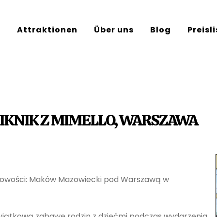
e
Attraktionen
Über uns
Blog
Preisl
IKNIK Z MIMELLO, WARSZAWA
jscowości: Maków Mazowiecki pod Warszawą w
yjątkową zabawę rodzin z dziećmi podczas wydarzenia.