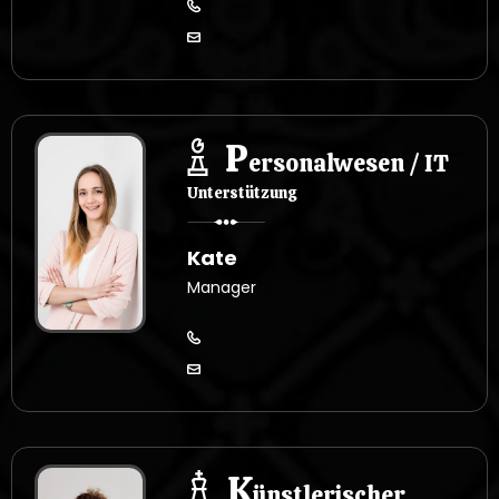
P
ersonalwesen / IT
Unterstützung
Kate
Manager
K
ünstlerischer