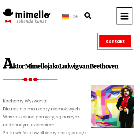
Skip
to
DE
content
Kontakt
A
ktor Mimello jako Ludwig van Beethoven
Kochamy Wyzwania!
Dla nas nie ma rzeczy niemożliwych.
Wasze szalone pomysły, są naszym
codziennym działaniem.
Za to właśnie uwielbiamy naszą pracę i