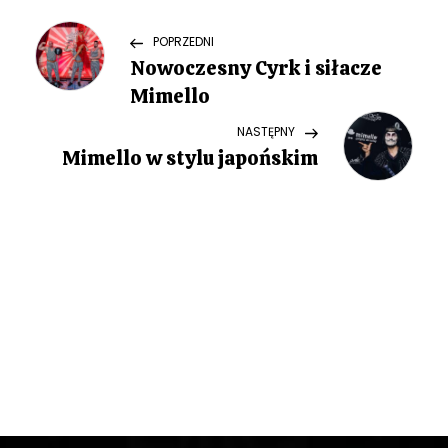
N
Previous
POPRZEDNI
Post
Nowoczesny Cyrk i siłacze
a
Mimello
w
Next
NASTĘPNY
Post
Mimello w stylu japońskim
i
g
a
c
j
a
w