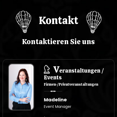
p
Kontakt
i
s
Kontaktieren Sie uns
u
V
eranstaltungen /
Events
Firmen-/Privatveranstaltungen
Madeline
Event Manager