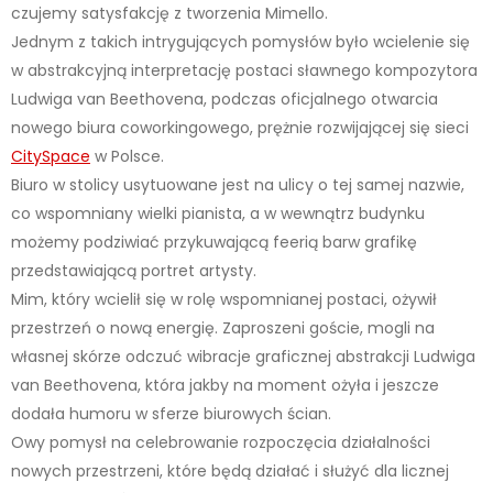
czujemy satysfakcję z tworzenia Mimello.
Jednym z takich intrygujących pomysłów było wcielenie się
w abstrakcyjną interpretację postaci sławnego kompozytora
Ludwiga van Beethovena, podczas oficjalnego otwarcia
nowego biura coworkingowego, prężnie rozwijającej się sieci
CitySpace
w Polsce.
Biuro w stolicy usytuowane jest na ulicy o tej samej nazwie,
co wspomniany wielki pianista, a w wewnątrz budynku
możemy podziwiać przykuwającą feerią barw grafikę
przedstawiającą portret artysty.
Mim, który wcielił się w rolę wspomnianej postaci, ożywił
przestrzeń o nową energię. Zaproszeni goście, mogli na
własnej skórze odczuć wibracje graficznej abstrakcji Ludwiga
van Beethovena, która jakby na moment ożyła i jeszcze
dodała humoru w sferze biurowych ścian.
Owy pomysł na celebrowanie rozpoczęcia działalności
nowych przestrzeni, które będą działać i służyć dla licznej