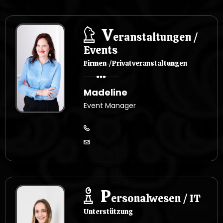
p
V
eranstaltungen /
i
Events
s
Firmen-/Privatveranstaltungen
u
Madeline
Event Manager
P
ersonalwesen / IT
Unterstützung