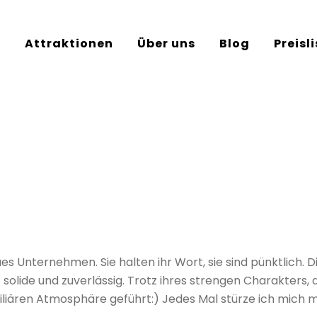
e
Attraktionen
Über uns
Blog
Preisl
s Unternehmen. Sie halten ihr Wort, sie sind pünktlich. D
t solide und zuverlässig. Trotz ihres strengen Charakters,
familiären Atmosphäre geführt:) Jedes Mal stürze ich mic