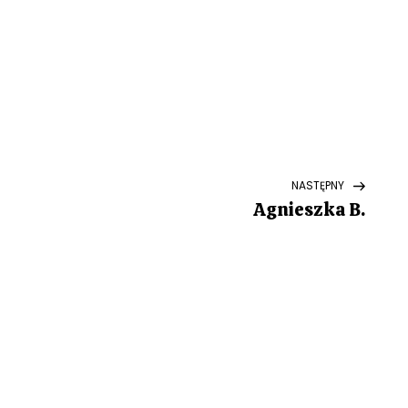
Next
NASTĘPNY
Post
Agnieszka B.