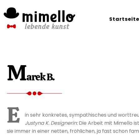
Skip
to
Startseit
content
M
arek B.
E
in sehr konkretes, sympathisches und worttreue
Justyna K. Designerin:
Die Arbeit mit Mimello is
sie immer in einer netten, fröhlichen, ja fast schon 