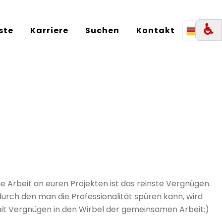
♿︎
iste
Karriere
Suchen
Kontakt
DE
ie Arbeit an euren Projekten ist das reinste Vergnügen.
 durch den man die Professionalität spüren kann, wird
h mit Vergnügen in den Wirbel der gemeinsamen Arbeit;)