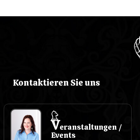
c
j
a
w
p
i
Kontaktieren Sie uns
s
u
V
eranstaltungen /
Events