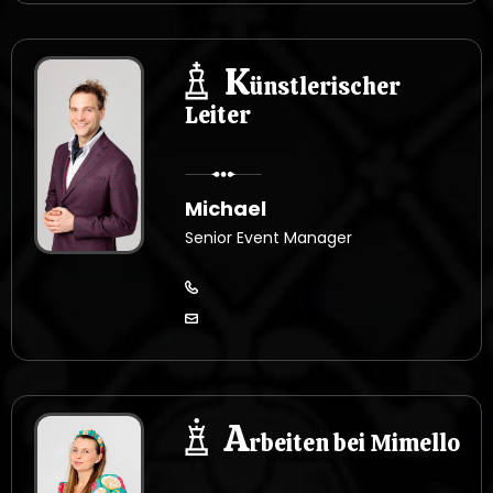
K
ünstlerischer
Leiter
Michael
Senior Event Manager
A
rbeiten bei Mimello