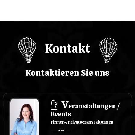
j
a
w
p
Kontakt
i
s
Kontaktieren Sie uns
u
V
eranstaltungen /
Events
Firmen-/Privatveranstaltungen