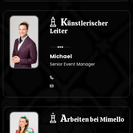
K
ünstlerischer
Leiter
Michael
Senior Event Manager
A
rbeiten bei Mimello