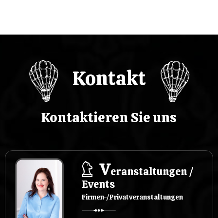
j
a
w
p
Kontakt
i
s
Kontaktieren Sie uns
u
V
eranstaltungen /
Events
Firmen-/Privatveranstaltungen