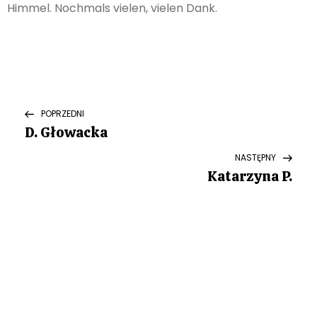
Himmel. Nochmals vielen, vielen Dank.
N
Previous
POPRZEDNI
Post
D. Głowacka
a
Next
NASTĘPNY
w
Post
Katarzyna P.
i
g
a
c