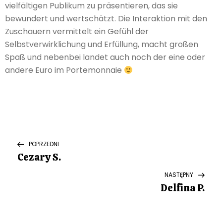
vielfältigen Publikum zu präsentieren, das sie
bewundert und wertschätzt. Die Interaktion mit den
Zuschauern vermittelt ein Gefühl der
Selbstverwirklichung und Erfüllung, macht großen
Spaß und nebenbei landet auch noch der eine oder
andere Euro im Portemonnaie
N
Previous
POPRZEDNI
Post
Cezary S.
a
Next
NASTĘPNY
w
Post
Delfina P.
i