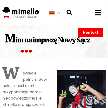
Skip
to
DE
content
Kontakt
M
im na imprezę Nowy Sącz
W
świecie
pełnym słów i
hałasu, nasi mimi
przypominają nam o
nieopowiedzianej sile.
Mimello oferuje szeroki