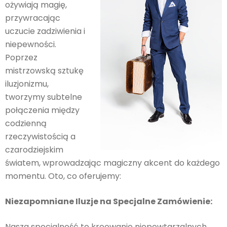
ożywiają magię,
przywracając
uczucie zadziwienia i
niepewności.
Poprzez
mistrzowską sztukę
iluzjonizmu,
tworzymy subtelne
połączenia między
codzienną
rzeczywistością a
czarodziejskim
światem, wprowadzając magiczny akcent do każdego
momentu. Oto, co oferujemy:
Niezapomniane Iluzje na Specjalne Zamówienie:
Nasza specjalność to kreowanie niepowtarzalnych