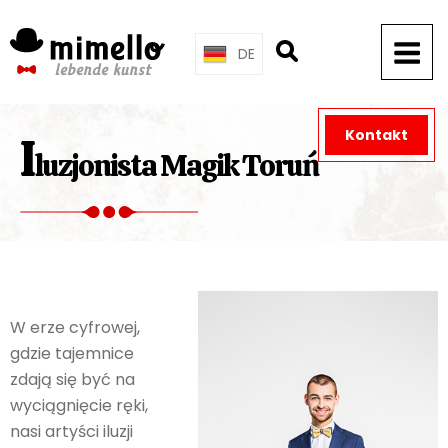
Skip
to
DE
content
Kontakt
I
luzjonista Magik Toruń
W erze cyfrowej,
gdzie tajemnice
zdają się być na
wyciągnięcie ręki,
nasi artyści iluzji