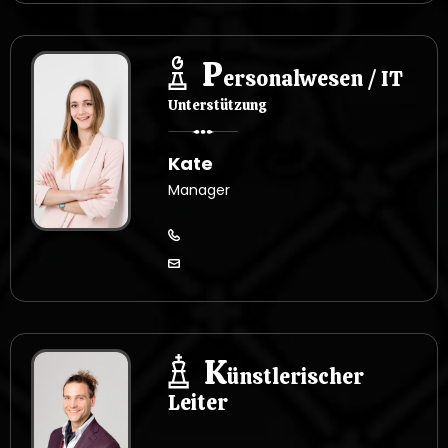
P
ersonalwesen / IT
Unterstützung
Kate
Manager
K
ünstlerischer
Leiter