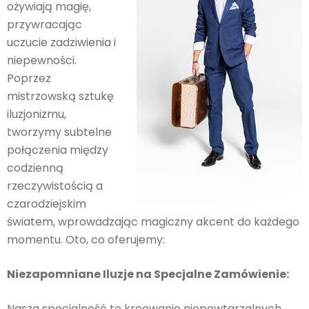
ożywiają magię,
przywracając
uczucie zadziwienia i
niepewności.
Poprzez
mistrzowską sztukę
iluzjonizmu,
tworzymy subtelne
połączenia między
codzienną
rzeczywistością a
czarodziejskim
światem, wprowadzając magiczny akcent do każdego
momentu. Oto, co oferujemy:
Niezapomniane Iluzje na Specjalne Zamówienie:
Nasza specjalność to kreowanie niepowtarzalnych