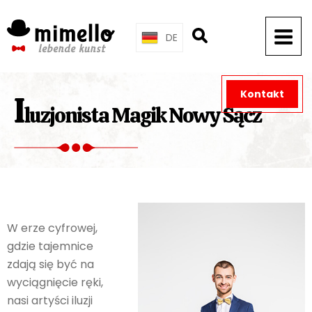
Skip
to
DE
content
Kontakt
I
luzjonista Magik Nowy Sącz
W erze cyfrowej,
gdzie tajemnice
zdają się być na
wyciągnięcie ręki,
nasi artyści iluzji