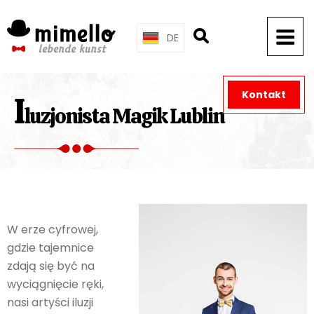
Skip
to
DE
content
Kontakt
I
luzjonista Magik Lublin
W erze cyfrowej,
gdzie tajemnice
zdają się być na
wyciągnięcie ręki,
nasi artyści iluzji