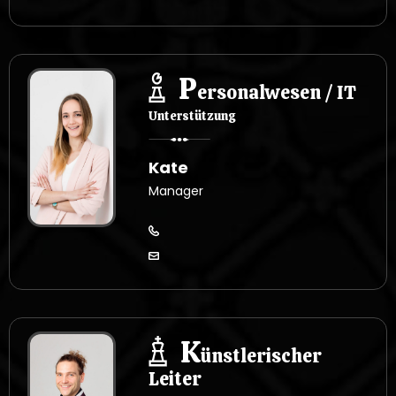
P
ersonalwesen / IT
Unterstützung
Kate
Manager
K
ünstlerischer
Leiter