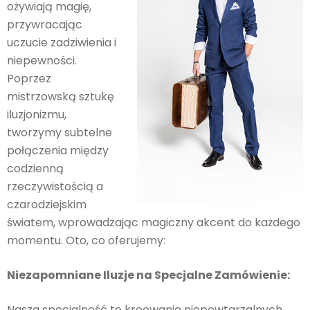
ożywiają magię,
przywracając
uczucie zadziwienia i
niepewności.
Poprzez
mistrzowską sztukę
iluzjonizmu,
tworzymy subtelne
połączenia między
codzienną
rzeczywistością a
czarodziejskim
światem, wprowadzając magiczny akcent do każdego
momentu. Oto, co oferujemy:
Niezapomniane Iluzje na Specjalne Zamówienie:
Nasza specjalność to kreowanie niepowtarzalnych