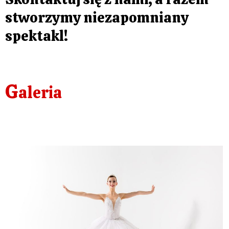
stworzymy niezapomniany
spektakl!
G
aleria