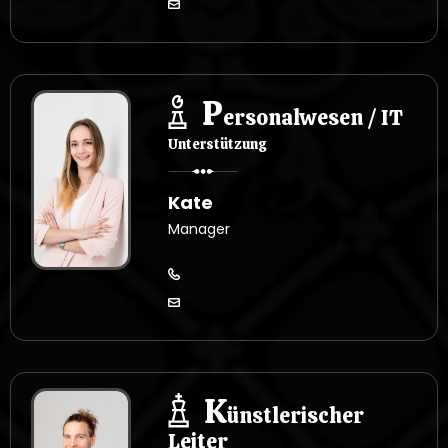
P
ersonalwesen / IT
Unterstützung
Kate
Manager
K
ünstlerischer
Leiter