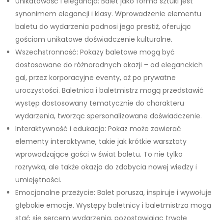
Unikatowość i elegancja: Balet jako forma sztuki jest
synonimem elegancji i klasy. Wprowadzenie elementu
baletu do wydarzenia podnosi jego prestiż, oferując
gościom unikatowe doświadczenie kulturalne.
Wszechstronność: Pokazy baletowe mogą być
dostosowane do różnorodnych okazji – od eleganckich
gal, przez korporacyjne eventy, aż po prywatne
uroczystości. Baletnica i baletmistrz mogą przedstawić
występ dostosowany tematycznie do charakteru
wydarzenia, tworząc spersonalizowane doświadczenie.
Interaktywność i edukacja: Pokaz może zawierać
elementy interaktywne, takie jak krótkie warsztaty
wprowadzające gości w świat baletu. To nie tylko
rozrywka, ale także okazja do zdobycia nowej wiedzy i
umiejętności.
Emocjonalne przeżycie: Balet porusza, inspiruje i wywołuje
głębokie emocje. Występy baletnicy i baletmistrza mogą
stać się sercem wydarzenia, pozostawiając trwałe