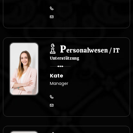
P
ersonalwesen / IT
Unterstützung
Kate
Manager